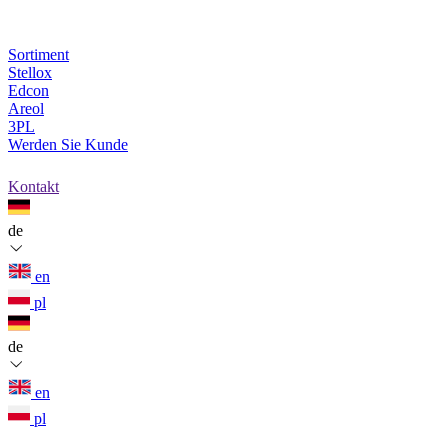
Sortiment
Stellox
Edcon
Areol
3PL
Werden Sie Kunde
Kontakt
de
en
pl
de
en
pl