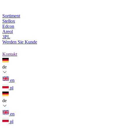
Sortiment
Stellox
Edcon
Areol
3PL
Werden Sie Kunde
Kontakt
de
en
pl
de
en
pl