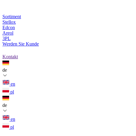
Sortiment
Stellox
Edcon
Areol
3PL
Werden Sie Kunde
Kontakt
de
en
pl
de
en
pl