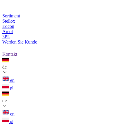
Sortiment
Stellox
Edcon
Areol
3PL
Werden Sie Kunde
Kontakt
de
en
pl
de
en
pl